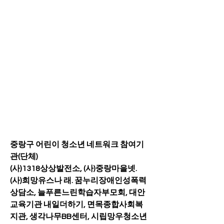
중랑구 어린이 청소년 네트워크 참여기
관(단체)
(사)1318상상발전소, (사)중랑마을넷. 
(사)희망유스나 래. 꿈누리장애인성폭력
상담소, 늘푸른느린학습자부모회, 대안
교육기관 내일더하기, 면목종합사회복
지관, 생각나무BB센터, 시립망우청소년