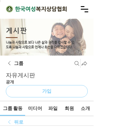
게시판
나눔과 사랑으로 보다 나은 삶과 권리를 행사할 수 있
도록
나눔과 사랑으로 언제나 최선을 다하겠습니다.
그룹
자유게시판
공개
가입
그룹 활동
미디어
파일
회원
소개
뒤로