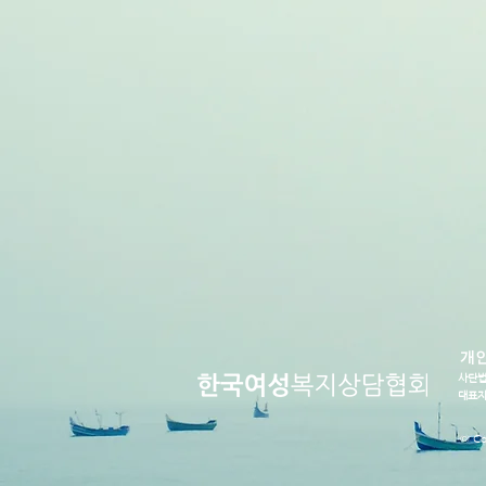
개
사단법
대표자 
© Co