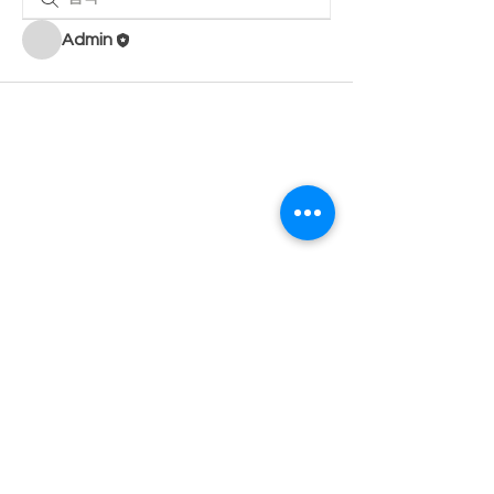
Admin
개인정보 처리방침
사단법인 한국여성복지상담협회 |
서울특별시 중랑구 동일로 715
오먀쥬빌딩 3층
대표자 박성원 | 사업자번호(고유번호)
204-82-12477
| TEL
02-2209-3356
,
02-905-3357
© Copyright 2016 한국여성복지상담협회 All Rights Reserved