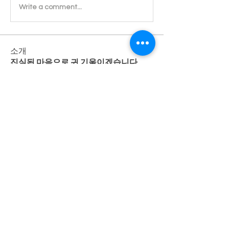
Write a comment...
소개
진실된 마음으로 귀 기울이겠습니다.
명
Admin
팔로우
전체 회원 보기(1명)
개인정보 처리방침
사단법인 한국여성복지상담협회 |
서울특별시 중랑구 동일로 715
오먀쥬빌딩 3층
대표자 박성원 | 사업자번호(고유번호)
204-82-12477
| TEL
02-2209-3356
,
02-905-3357