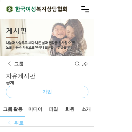
게시판
나눔과 사랑으로 보다 나은 삶과 권리를 행사할 수 있
도록
나눔과 사랑으로 언제나 최선을 다하겠습니다.
그룹
자유게시판
공개
가입
그룹 활동
미디어
파일
회원
소개
뒤로