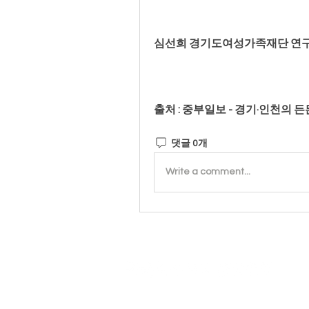
심선희 경기도여성가족재단 연
출처 : 중부일보 - 경기·인천의 든
댓글 0개
Write a comment...
개
사단법
대표자 
© Co