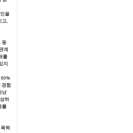
인을 
고, 
 동
 관계
애를 
 있지
 50%
해 경험
타났
구성하
를 
 폭력