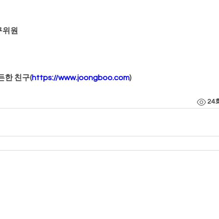
구위원
든한 친구(
https://www.joongboo.com
)
24
인정보 처리방침
인 한국여성복지상담협회 |
서울특별시 중랑구 동일로 715 오먀쥬빌딩 3층
박성원 | 사업자번호(고유번호) 204-82-12477 | TEL 02-2209-3356 , 02-905-3357
pyright 2016 한국여성복지상담협회 All Rights Reserved