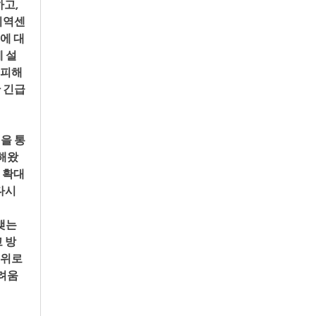
고, 
지역센
에 대
 설
 피해
 긴급
령을 통
대해왔
 확대
시 
맺는 
 방
 위로
려움 