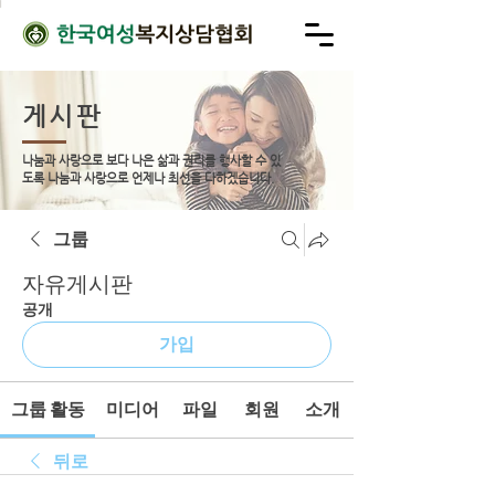
게시판
나눔과 사랑으로 보다 나은 삶과 권리를 행사할 수 있
도록
나눔과 사랑으로 언제나 최선을 다하겠습니다.
그룹
자유게시판
공개
가입
그룹 활동
미디어
파일
회원
소개
뒤로