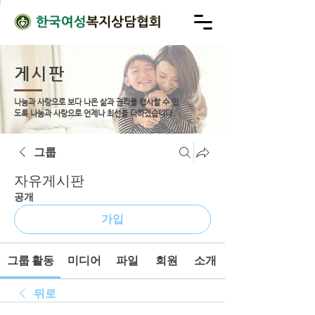
게시판
나눔과 사랑으로 보다 나은 삶과 권리를 행사할 수 있
도록
나눔과 사랑으로 언제나 최선을 다하겠습니다.
그룹
자유게시판
공개
가입
그룹 활동
미디어
파일
회원
소개
뒤로