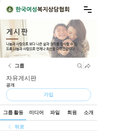
게시판
나눔과 사랑으로 보다 나은 삶과 권리를 행사할 수 있
도록
나눔과 사랑으로 언제나 최선을 다하겠습니다.
그룹
자유게시판
공개
가입
그룹 활동
미디어
파일
회원
소개
뒤로