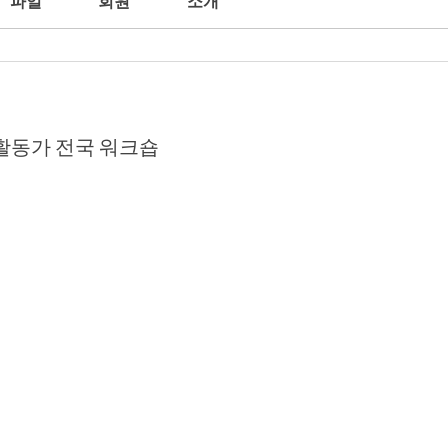
파일
회원
소개
 활동가 전국 워크숍