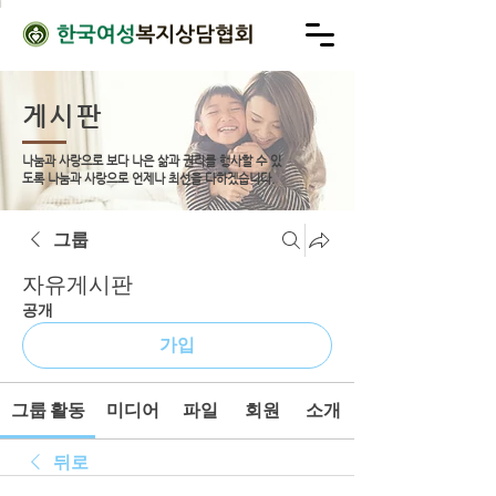
게시판
나눔과 사랑으로 보다 나은 삶과 권리를 행사할 수 있
도록
나눔과 사랑으로 언제나 최선을 다하겠습니다.
그룹
자유게시판
공개
가입
그룹 활동
미디어
파일
회원
소개
뒤로