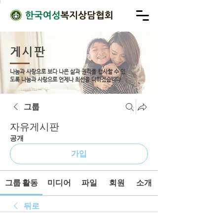
게시판
나눔과 사랑으로 보다 나은 삶과 권리를 행사할 수 있
도록
나눔과 사랑으로 언제나 최선을 다하겠습니다.
그룹
자유게시판
공개
가입
그룹 활동
미디어
파일
회원
소개
뒤로