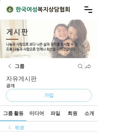
게시판
나눔과 사랑으로 보다 나은 삶과 권리를 행사할 수 있
도록
나눔과 사랑으로 언제나 최선을 다하겠습니다.
그룹
자유게시판
공개
가입
그룹 활동
미디어
파일
회원
소개
뒤로