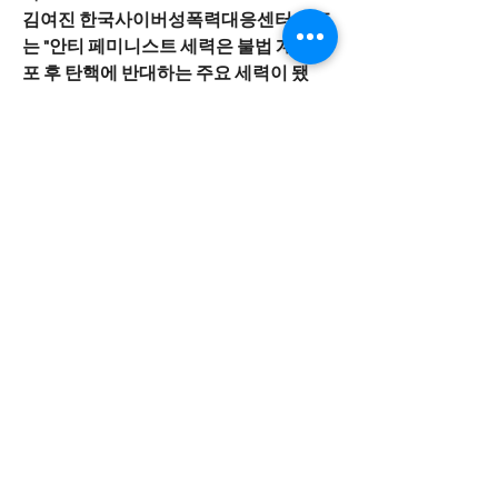
김여진 한국사이버성폭력대응센터 대표
는 "안티 페미니스트 세력은 불법 계엄 선
포 후 탄핵에 반대하는 주요 세력이 됐
다"며 "이화여대 극우 유튜버 폭력 사건
은 우리 사회가 여성혐오 문제를 묵과하
고, 성평등으로 가는 일에 뒷걸음친 결
과"라고 강조했다.
출처 : 뉴스1 박혜란기자
0
8
Skriv en kommentar...
소개
진실된 마음으로 귀 기울이겠습니다.