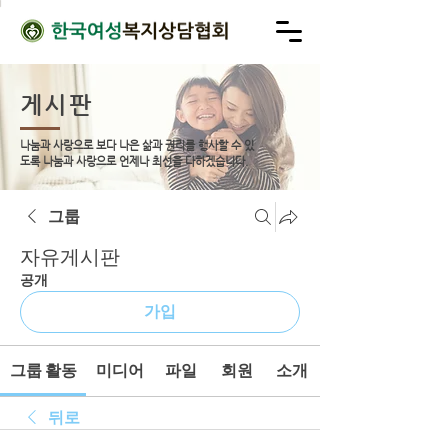
게시판
나눔과 사랑으로 보다 나은 삶과 권리를 행사할 수 있
도록
나눔과 사랑으로 언제나 최선을 다하겠습니다.
그룹
자유게시판
공개
가입
그룹 활동
미디어
파일
회원
소개
뒤로