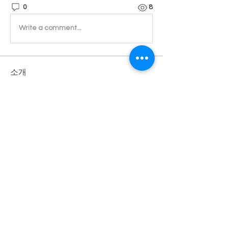
0
8
Write a comment...
소개
진실된 마음으로 귀 기울이겠습니다.
명
Admin
팔로우
전체 회원 보기(1명)
개인정보 처리방침
사단법인 한국여성복지상담협회 |
서울특별시 중랑구 동일로 715
오먀쥬빌딩 3층