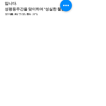
입니다.
성평등주간을 맞이하여 "성실한 챌린
지"를 하고자 합니다.
인스타그램 아이디 : kwca1366 (꿈누리
장애인성폭력상담소) 입니다.
꼭!! 참여하신 링크와 본인 이름, 전화번
호를 디엠으로 꼭 남겨주세요.​
인스타그램을 사용하지 않는 분은 문자
발송으로 보내셔도 됩니다.
010-6781-1366 꿈누리장애인성폭력상
담소 번호
로  완성된 문장,  성함,  핸드폰
번호를 남겨주시기 바랍니다. 
많은 참여 부탁드립니다. ^^* ​
0
14