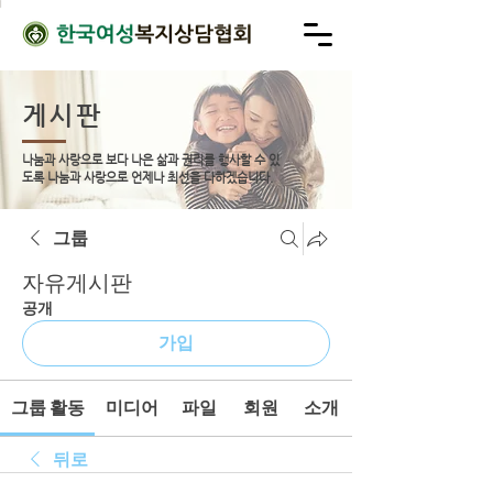
게시판
나눔과 사랑으로 보다 나은 삶과 권리를 행사할 수 있
도록
나눔과 사랑으로 언제나 최선을 다하겠습니다.
그룹
자유게시판
공개
가입
그룹 활동
미디어
파일
회원
소개
뒤로