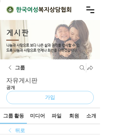
게시판
나눔과 사랑으로 보다 나은 삶과 권리를 행사할 수 있
도록
나눔과 사랑으로 언제나 최선을 다하겠습니다.
그룹
자유게시판
공개
가입
그룹 활동
미디어
파일
회원
소개
뒤로