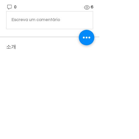
0
6
Escreva um comentário
소개
진실된 마음으로 귀 기울이겠습니다.
명
Admin
팔로우
전체 회원 보기(1명)
개인정보 처리방침
사단법인 한국여성복지상담협회 |
서울특별시 중랑구 동일로 715
오먀쥬빌딩 3층