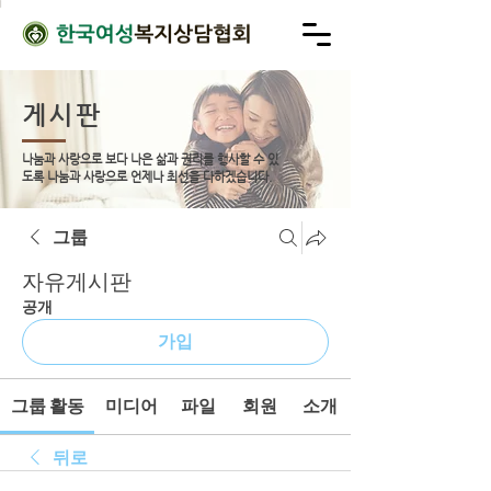
게시판
나눔과 사랑으로 보다 나은 삶과 권리를 행사할 수 있
도록
나눔과 사랑으로 언제나 최선을 다하겠습니다.
그룹
자유게시판
공개
가입
그룹 활동
미디어
파일
회원
소개
뒤로