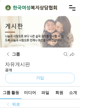
게시판
나눔과 사랑으로 보다 나은 삶과 권리를 행사할 수 있
도록
나눔과 사랑으로 언제나 최선을 다하겠습니다.
그룹
자유게시판
공개
가입
그룹 활동
미디어
파일
회원
소개
뒤로