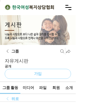
게시판
나눔과 사랑으로 보다 나은 삶과 권리를 행사할 수 있
도록
나눔과 사랑으로 언제나 최선을 다하겠습니다.
그룹
자유게시판
공개
가입
그룹 활동
미디어
파일
회원
소개
뒤로