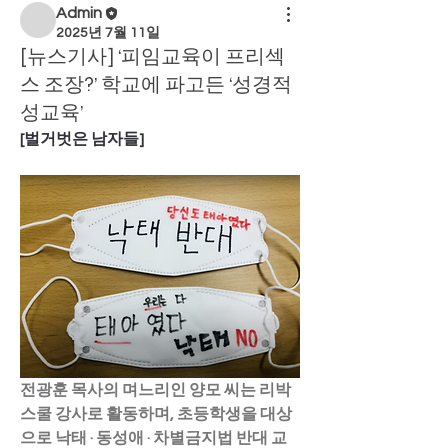
Admin
2025년 7월 11일
[뉴스기사] ‘피임교육이 프리섹
스 조장?’ 학교에 파고든 ‘성경적
성교육’
[벌거벗은 남자들]
전광훈 목사의 며느리인 양모 씨는 리박
스쿨 강사로 활동하며, 초등학생을 대상
으로 낙태 · 동성애 · 차별금지법 반대 교