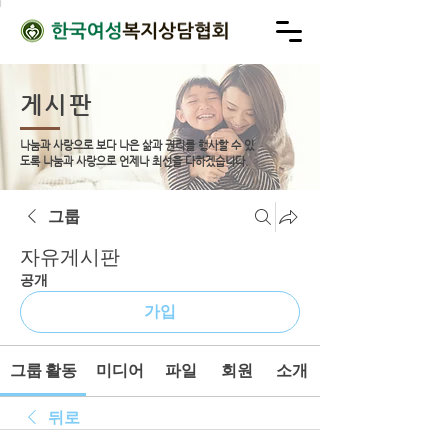
게시판
나눔과 사랑으로 보다 나은 삶과 권리를 행사할 수 있
도록
나눔과 사랑으로 언제나 최선을 다하겠습니다.
그룹
자유게시판
공개
가입
그룹 활동
미디어
파일
회원
소개
뒤로