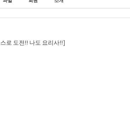
파일
회원
소개
 스스로 도전!! 나도 요리사!!]