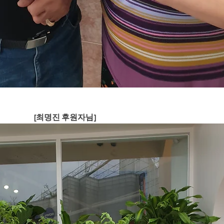
[최명진 후원자
님
]