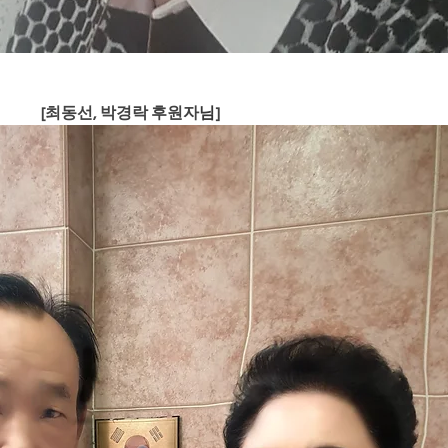
[최동선, 박경락 후원자
님
]