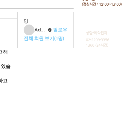
​(점심시간 : 12:00~13:00)
명
Admin
팔로우
​상담/예약전화
전체 회원 보기(1명)
02-2209-3356
1366 (24시간)
한 해
 있습
고 