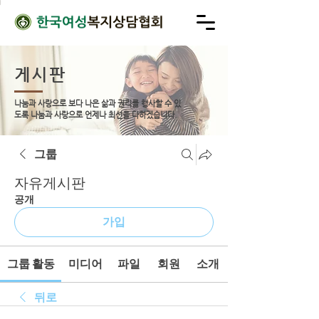
게시판
나눔과 사랑으로 보다 나은 삶과 권리를 행사할 수 있
도록
나눔과 사랑으로 언제나 최선을 다하겠습니다.
그룹
자유게시판
공개
가입
그룹 활동
미디어
파일
회원
소개
뒤로