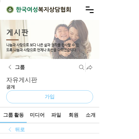
게시판
나눔과 사랑으로 보다 나은 삶과 권리를 행사할 수 있
도록
나눔과 사랑으로 언제나 최선을 다하겠습니다.
그룹
자유게시판
공개
가입
그룹 활동
미디어
파일
회원
소개
뒤로