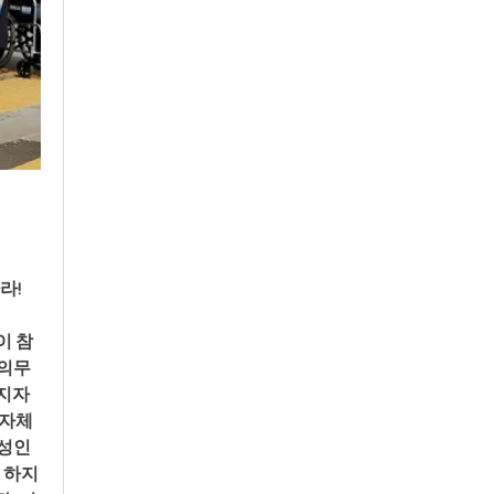
! 
이 참
 의무
지자
지자체
 성인
 하지