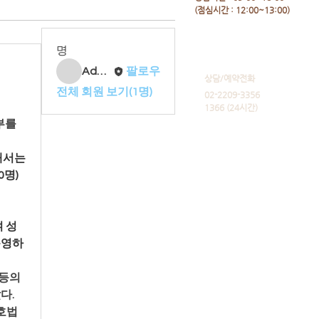
​(점심시간 : 12:00~13:00)
명
Admin
팔로우
​상담/예약전화
전체 회원 보기(1명)
02-2209-3356
1366 (24시간)
를 
해서는 
명) 
 성
운영하
등의 
다.
법 