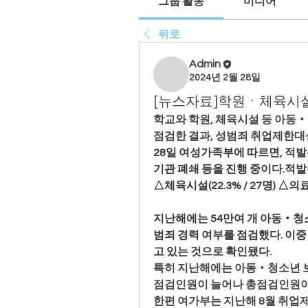
그룹 활동
미디어
뒤로
Admin
2024년 2월 28일
[뉴스자료]학원ㆍ체육시설 
학교와 학원, 체육시설 등 아동
점검한 결과, 성범죄 취업제한대상
28일 여성가족부에 따르면, 적발된
기관 폐쇄 등을 진행 중이다.적발된
△체육시설(22.3% / 27명) △의료
지난해에는 54만여 개 아동‧청소
범죄 경력 여부를 점검했다. 이
고 있는 것으로 확인됐다.
특히 지난해에는 아동‧청소년 
점검인원이 늘어나 총점검인원이 
한편 여가부는 지난해 8월 취업