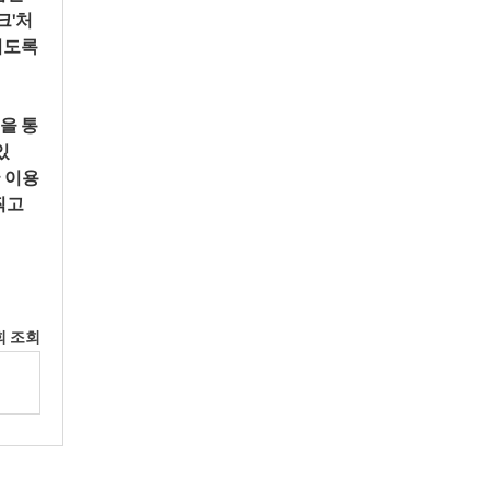
크'처
도록 
을 통
있
 이용
고 
회 조회