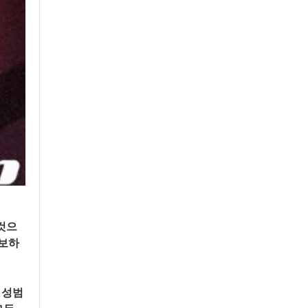
것으
확보하
 성범