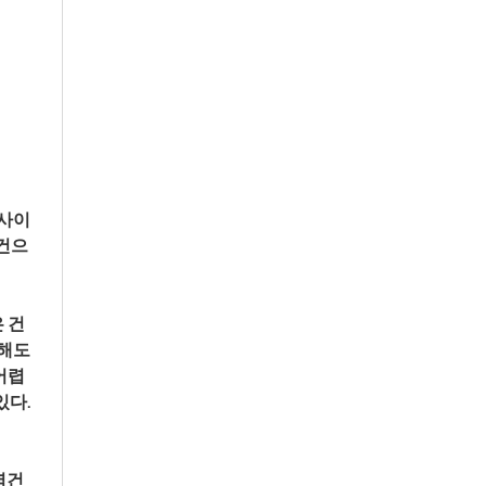
 사이
2건으
 건
해도 
어렵
다. 
염건