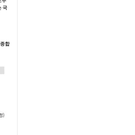
두 
 국
 종합