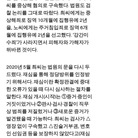
씨를 중상해 혐의로 구속했다. 법원도 검
찰 논리를 그대로 따랐다. 최씨에게는 중
상해죄로 징역 10개월에 집행유예 2년
을, 노씨에게는 주거침입죄로 징역 6개
월에 집행유예 2년을 선고했다. ‘강간미
수죄’가 사라지면서 피해자와 가해자가 
뒤바뀐 것이다.
2020년 5월 최씨는 법원의 문을 다시 두
드렸다. 재심을 통해 정당방위를 인정받
기 위해서다. 재심이란 확정판결에 중대
한 오류가 있을 때 다시 심사하는 절차를 
말한다. 재심 개시(시작)는 ①증거·증인이 
거짓이었거나 ②판사·검사·경찰이 직무
상 범죄를 저질렀거나 ③새로운 증거가 
발견됐을 때 가능하다. 최씨는 검사가 △
영장 없이 구속했고 △진술거부권, 변호
인 선임권 등을 보장하지 않았다고(재심 