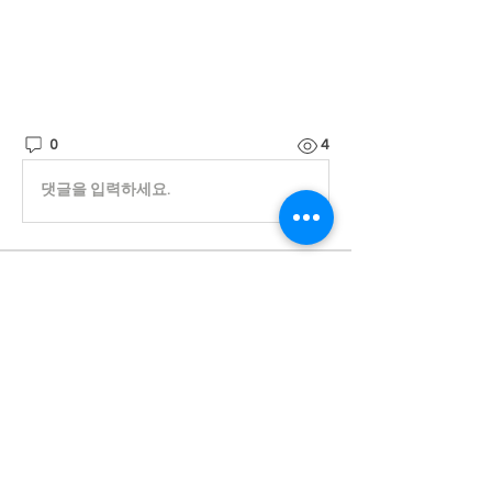
0
4
댓글을 입력하세요.
소개
한국여성복지상담협회 공지사항
명
Admin
팔로우
전체 회원 보기(1명)