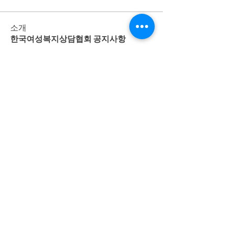
소개
한국여성복지상담협회 공지사항
명
Admin
팔로우
전체 회원 보기(1명)
개인정보 처리방침
사단법인 한국여성복지상담협회 |
서울특별시 중랑구 동일로 715
오먀쥬빌딩 3층
대표자 박성원 | 사업자번호(고유번호)
204-82-12477
| TEL
02-2209-3356
,
02-905-3357
© Copyright 2016 한국여성복지상담협회 All Rights Reserved