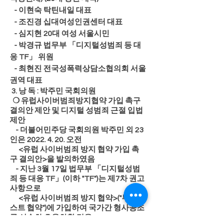
   - 이현숙 탁틴내일 대표
   - 조진경 십대여성인권센터 대표
   - 심지현 20대 여성 서울시민
   - 박경규 법무부 「디지털성범죄 등 대
응 TF」 위원
   - 최현진 전국성폭력상담소협의회 서울
권역 대표
 3. 낭 독 : 박주민 국회의원
  ❍ 유럽사이버범죄방지협약 가입 촉구 
결의안 제안 및 디지털 성범죄 근절 입법 
제안
    - 더불어민주당 국회의원 박주민 외 23
인은 2022. 4. 20. 오전
      <유럽 사이버범죄 방지 협약 가입 촉
구 결의안>을 발의하였음
    - 지난 3월 17일 법무부 「디지털성범
죄 등 대응 TF」(이하 "TF")는 제7차 권고
사항으로
      <유럽 사이버범죄 방지 협약>("부다페
스트 협약")에 가입하여 국가간 형사공조
를 신속화·효율화할 것을 