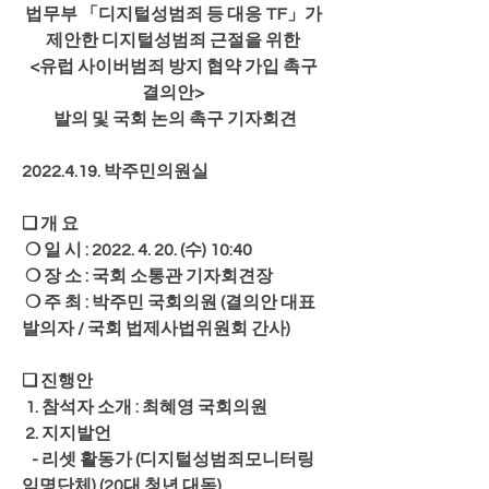
법무부 「디지털성범죄 등 대응 TF」가 
제안한 디지털성범죄 근절을 위한 
<유럽 사이버범죄 방지 협약 가입 촉구 
결의안> 
발의 및 국회 논의 촉구 기자회견
2022.4.19. 박주민의원실
❏ 개 요
 ❍ 일 시 : 2022. 4. 20. (수) 10:40
 ❍ 장 소 : 국회 소통관 기자회견장
 ❍ 주 최 : 박주민 국회의원 (결의안 대표
발의자 / 국회 법제사법위원회 간사)
❏ 진행안
 1. 참석자 소개
 : 최혜영 국회의원
 2. 지지발언
   - 리셋 활동가 (디지털성범죄모니터링 
익명단체) (20대 청년 대독) 